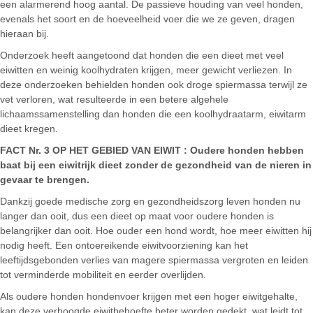
een alarmerend hoog aantal. De passieve houding van veel honden,
evenals het soort en de hoeveelheid voer die we ze geven, dragen
hieraan bij.
Onderzoek heeft aangetoond dat honden die een dieet met veel
eiwitten en weinig koolhydraten krijgen, meer gewicht verliezen. In
deze onderzoeken behielden honden ook droge spiermassa terwijl ze
vet verloren, wat resulteerde in een betere algehele
lichaamssamenstelling dan honden die een koolhydraatarm, eiwitarm
dieet kregen.
FACT Nr. 3
OP HET GEBIED VAN EIWIT
: Oudere honden hebben
baat bij een eiwitrijk dieet zonder de gezondheid van de nieren in
gevaar te brengen.
Dankzij goede medische zorg en gezondheidszorg leven honden nu
langer dan ooit, dus een dieet op maat voor oudere honden is
belangrijker dan ooit. Hoe ouder een hond wordt, hoe meer eiwitten hij
nodig heeft. Een ontoereikende eiwitvoorziening kan het
leeftijdsgebonden verlies van magere spiermassa vergroten en leiden
tot verminderde mobiliteit en eerder overlijden.
Als oudere honden hondenvoer krijgen met een hoger eiwitgehalte,
kan deze verhoogde eiwitbehoefte beter worden gedekt, wat leidt tot