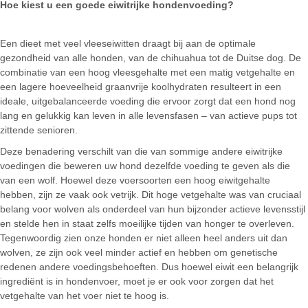
Hoe kiest u een goede eiwitrijke
hondenvoeding?
Een dieet met veel vleeseiwitten draagt ​​bij aan de optimale
gezondheid van alle honden, van de chihuahua tot de Duitse dog. De
combinatie van een hoog vleesgehalte met een matig vetgehalte en
een lagere hoeveelheid graanvrije koolhydraten resulteert in een
ideale, uitgebalanceerde voeding die ervoor zorgt dat een hond nog
lang en gelukkig kan leven in alle levensfasen – van actieve pups tot
zittende senioren.
Deze benadering verschilt van die van sommige andere eiwitrijke
voedingen die beweren uw hond dezelfde voeding te geven als die
van een wolf. Hoewel deze voersoorten een hoog eiwitgehalte
hebben, zijn ze vaak ook vetrijk. Dit hoge vetgehalte was van cruciaal
belang voor wolven als onderdeel van hun bijzonder actieve levensstijl
en stelde hen in staat zelfs moeilijke tijden van honger te overleven.
Tegenwoordig zien onze honden er niet alleen heel anders uit dan
wolven, ze zijn ook veel minder actief en hebben om genetische
redenen andere voedingsbehoeften. Dus hoewel eiwit een belangrijk
ingrediënt is in hondenvoer, moet je er ook voor zorgen dat het
vetgehalte van het voer niet te hoog is.