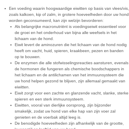
Een voeding waarin hoogwaardige eiwitten op basis van vlees/vis,
zoals kalkoen, kip of zalm, in grotere hoeveelheden door uw hond
worden geconsumeerd, kan zijn welzijn bevorderen:
Als belangrijke macronutriënt is voedingseiwit essentieel voor
de groei en het onderhoud van bijna alle weefsels in het
lichaam van de hond.
Eiwit levert de aminozuren die het lichaam van de hond nodig
heeft om vacht, huid, spieren, kraakbeen, pezen en banden
op te bouwen.
De enzymen die alle stofwisselingsreacties aansturen, evenals
de hormonen die fungeren als chemische boodschappers in
het lichaam en de antilichamen van het immuunsysteem die
uw hond helpen gezond te blijven, zijn allemaal gemaakt van
eiwitten.
Eiwit zorgt voor een zachte en glanzende vacht, slanke, sterke
spieren en een sterk immuunsysteem.
Eiwitten, vooral van dierlijke oorsprong, zijn bijzonder
smakelijk, zodat uw hond van elke hap van zijn voer zal
genieten en de voerbak altijd leeg is.
De benodigde hoeveelheden zijn afhankelijk van de grootte,