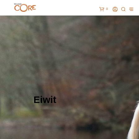
0
Eiwit